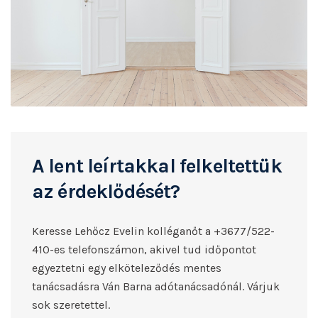
A lent leírtakkal felkeltettük
az érdeklődését?
Keresse Lehőcz Evelin kolléganőt a +3677/522-
410-es telefonszámon, akivel tud időpontot
egyeztetni egy elköteleződés mentes
tanácsadásra Ván Barna adótanácsadónál. Várjuk
sok szeretettel.